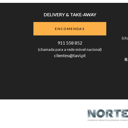
DELIVERY & TAKE-AWAY
ENCOMENDAS
(ch
911 558 852
(chamada para a rede móvel nacional)
clientes@tavi.pt
R
Livro de Reclamações