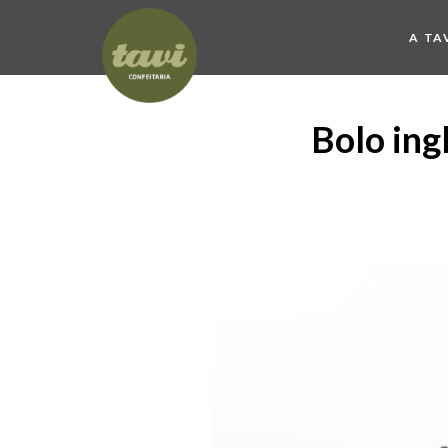
A TA
Bolo ing