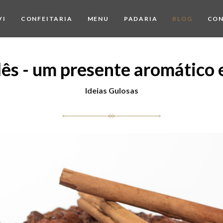
VI
CONFEITARIA
MENU
PADARIA
BLOG
CO
lês - um presente aromático 
Ideias Gulosas