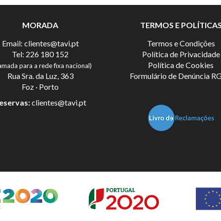
MORADA
TERMOS E POLÍTICA
Email:
clientes@tavi.pt
Termos e Condições
Tel:
226 180 152
Política de Privacidade
Política de Cookies
amada para a rede fixa nacional)
Rua Sra. da Luz, 363
Formulário de Denúncia R
Foz · Porto
eservas:
clientes@tavi.pt