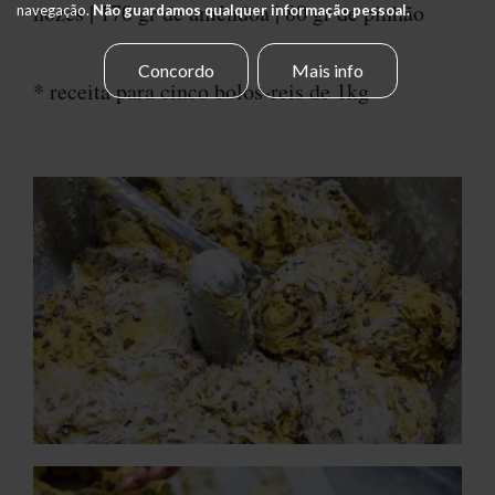
nozes | 170 gr de amêndoa | 80 gr de pinhão
navegação.
Não guardamos qualquer informação pessoal.
Concordo
Mais info
* receita para cinco bolos-reis de 1kg