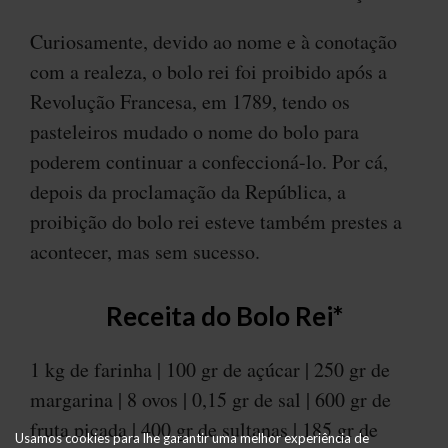
Curiosamente, devido ao nome e à conotação
com a realeza, o bolo rei foi proibido após a
Revolução Francesa, em 1789, tendo os
pasteleiros mudado o nome do bolo para
poderem continuar a confeccioná-lo. Por cá,
depois da proclamação da República, a
proibição do bolo rei esteve também prestes a
acontecer, mas sem sucesso.
Receita do Bolo Rei*
1 kg de farinha | 100 gr de açúcar | 250 gr de
margarina | 8 ovos | 0,15 gr de sal | 600 gr de
fruta picada | 400 gr de sultanas | 185 gr de
Usamos cookies para lhe garantir uma melhor experiência de