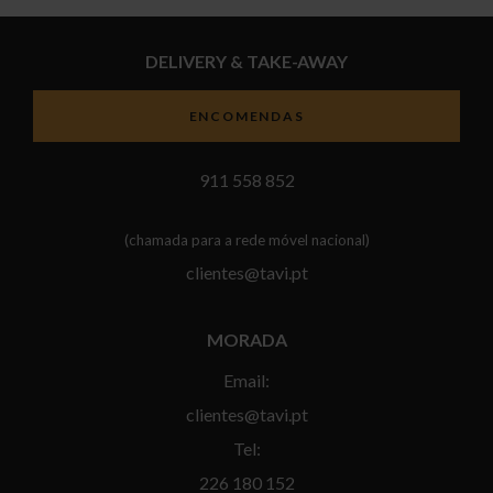
DELIVERY & TAKE-AWAY
ENCOMENDAS
911 558 852
(chamada para a rede móvel nacional)
clientes@tavi.pt
MORADA
Email:
clientes@tavi.pt
Tel:
226 180 152