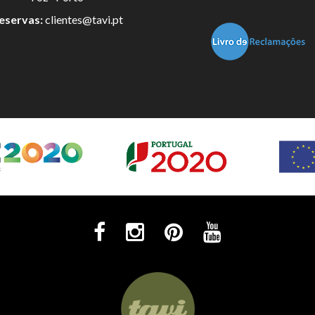
eservas:
clientes@tavi.pt