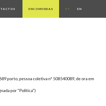
NTACTOS
ENCOMENDAS
PT
EN
-689 porto, pessoa coletiva n° 508540089, de ora em
nada por "Política")