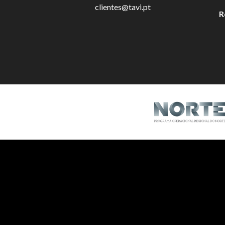
clientes@tavi.pt
R
Livro de Reclamações