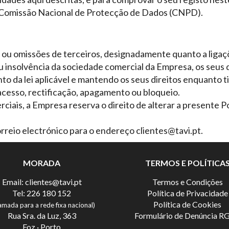
a Comissão Nacional de Protecção de Dados (CNPD).
 ou omissões de terceiros, designadamente quanto a ligaçõ
ou insolvência da sociedade comercial da Empresa, os seus
to da lei aplicável e mantendo os seus direitos enquanto 
acesso, rectificação, apagamento ou bloqueio.
ciais, a Empresa reserva o direito de alterar a presente P
rreio electrónico para o endereço clientes@tavi.pt.
MORADA
TERMOS E POLÍTICA
Email:
clientes@tavi.pt
Termos e Condições
Tel:
226 180 152
Política de Privacidade
Política de Cookies
amada para a rede fixa nacional)
Rua Sra. da Luz, 363
Formulário de Denúncia R
Foz · Porto