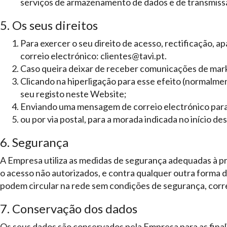
serviços de armazenamento de dados e de transmiss
5. Os seus direitos
Para exercer o seu direito de acesso, rectificação,
correio electrónico: clientes@tavi.pt.
Caso queira deixar de receber comunicações de marke
Clicando na hiperligação para esse efeito (normalme
seu registo neste Website;
Enviando uma mensagem de correio electrónico par
ou por via postal, para a morada indicada no início des
6. Segurança
A Empresa utiliza as medidas de segurança adequadas à prot
o acesso não autorizados, e contra qualquer outra forma d
podem circular na rede sem condições de segurança, corren
7. Conservação dos dados
Os seus dados são conservados pela Empresa para as finali