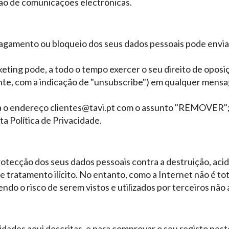
ão de comunicações electrónicas.
 apagamento ou bloqueio dos seus dados pessoais pode env
ting pode, a todo o tempo exercer o seu direito de oposi
nte, com a indicação de "unsubscribe") em qualquer mensa
a o endereço clientes@tavi.pt com o assunto "REMOVER"
ta Política de Privacidade.
ecção dos seus dados pessoais contra a destruição, acidenta
e tratamento ilícito. No entanto, como a Internet não é t
do o risco de serem vistos e utilizados por terceiros não 
dades aqui descritas, e para comprovar o seu registo neste