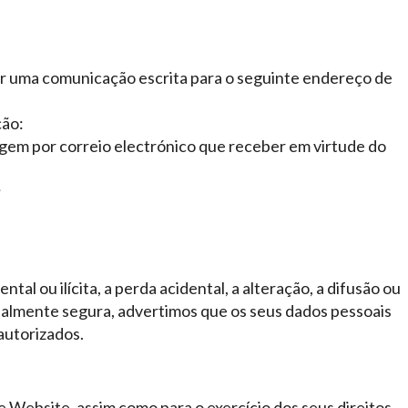
iar uma comunicação escrita para o seguinte endereço de
ção:
gem por correio electrónico que receber em virtude do
;
l ou ilícita, a perda acidental, a alteração, a difusão ou
otalmente segura, advertimos que os seus dados pessoais
autorizados.
 Website, assim como para o exercício dos seus direitos,