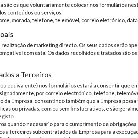
sa são os que voluntariamente colocar nos formulários ne
os conteúdos ou serviços.
e, morada, telefone, telemóvel, correio eletrónico, data 
oais
 realização de marketing directo. Os seus dados serão apen
ompatível com esta. Os dados recolhidos e tratados são os
dos a Terceiros
(ou equivalente) nos formulários estará a consentir que e
designadamente, por correio electrónico, telefone, telemó
io da Empresa, consentindo também que a Empresa possa tr
icas ou privadas, com ou sem fins lucrativos, e são geral
gisto.
iros quando necessário para o cumprimento de obrigações 
s a terceiros subcontratados da Empresa para a execução d