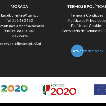
MORADA
TERMOS E POLÍTICA
Email:
clientes@tavi.pt
Termos e Condições
Tel:
226 180 152
Política de Privacidade
Política de Cookies
amada para a rede fixa nacional)
Rua Sra. da Luz, 363
Formulário de Denúncia R
Foz · Porto
eservas:
clientes@tavi.pt