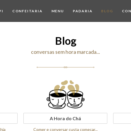
VI
CONFEITARIA
MENU
PADARIA
BLOG
CO
Blog
conversas sem hora marcada...
A Hora do Chá
hia
Comer e conversar custa começar...