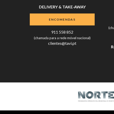
DELIVERY & TAKE-AWAY
ENCOMENDAS
(ch
911 558 852
(chamada para a rede móvel nacional)
clientes@tavi.pt
R
Livro de Reclamações