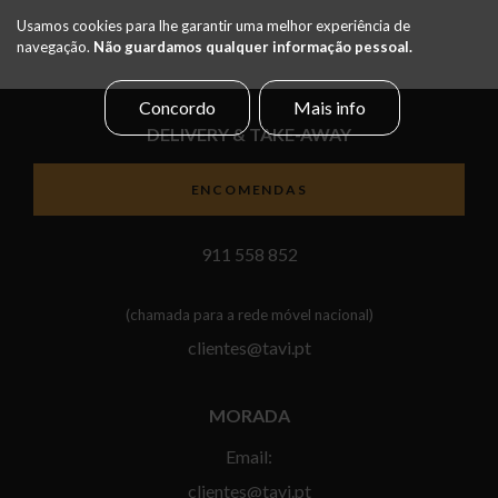
Usamos cookies para lhe garantir uma melhor experiência de
navegação.
Não guardamos qualquer informação pessoal.
Concordo
Mais info
DELIVERY & TAKE-AWAY
ENCOMENDAS
911 558 852
(chamada para a rede móvel nacional)
clientes@tavi.pt
MORADA
Email:
clientes@tavi.pt