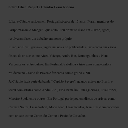
Sobre Lilian Raquel e Cláudio César Ribeiro
Lilian e Cláudio residem em Portugal há cerca de 15 anos. Foram mentores do
Grupo “Amarelo Manga” , que editou seu primeiro disco em 2009 e, agora,
resolveram fazer um trabalho em nome próprio.
Lilian, no Brasil gravava jingles musicais de publicidade e fazia coros em vários
discos de artistas como Alceu Valença, André Rio, Dominguinhos e Naná
Vasconcelos, entre outros. Em Portugal, trabalhou vários anos como cantora
residente no Casino da Póvoa e fez coros com o grupo GNR.
Já Cláudio fazia parte da banda “ Capitão Severo”, quando estava no Brasil, e
tocou com artistas como André Rio , Elba Ramalho, Lula Queiroga, Lula Cortes,
Maestro Spok, entre outros. Em Portugal participou em discos de artistas como
Carmen Souza, Luisa Sobral, Maria João, Classificados, Ivan Lins e em concertos
com artistas como Carlos do Carmo e Paulo de Carvalho.