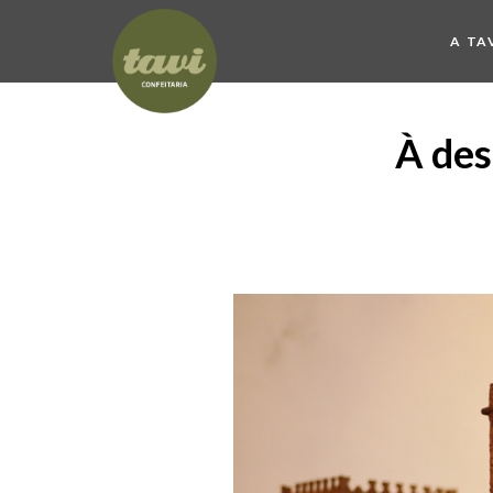
A TA
À des