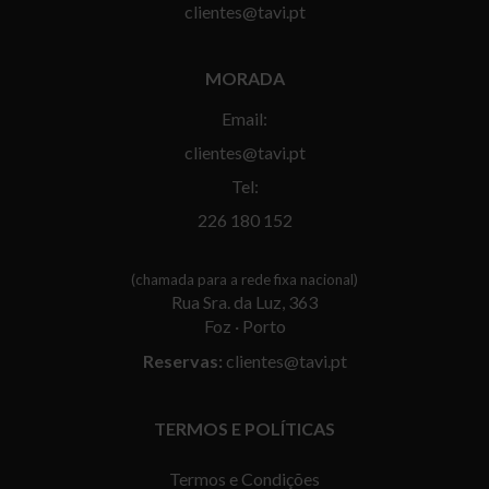
clientes@tavi.pt
MORADA
Email:
clientes@tavi.pt
Tel:
226 180 152
(chamada para a rede fixa nacional)
Rua Sra. da Luz, 363
Foz · Porto
Reservas:
clientes@tavi.pt
TERMOS E POLÍTICAS
Termos e Condições