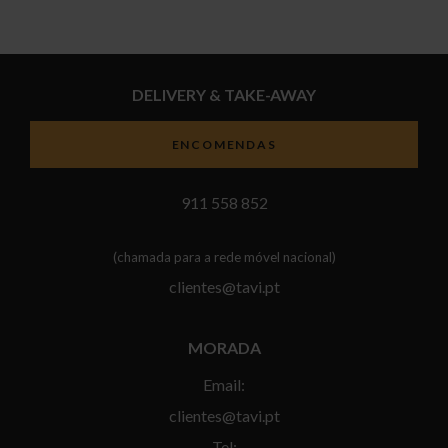
DELIVERY & TAKE-AWAY
ENCOMENDAS
911 558 852
(chamada para a rede móvel nacional)
clientes@tavi.pt
MORADA
Email:
clientes@tavi.pt
Tel: