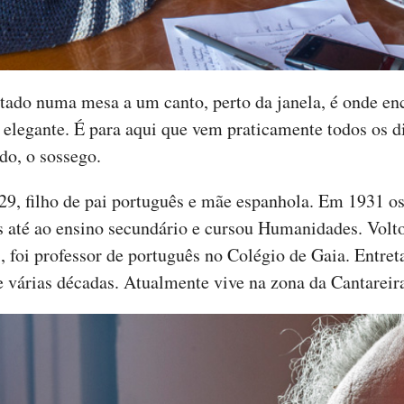
ntado numa mesa a um canto, perto da janela, é onde e
e elegante. É para aqui que vem praticamente todos os d
do, o sossego.
9, filho de pai português e mãe espanhola. Em 1931 o
s até ao ensino secundário e cursou Humanidades. Volt
is, foi professor de português no Colégio de Gaia. Entr
e várias décadas. Atualmente vive na zona da Cantareira