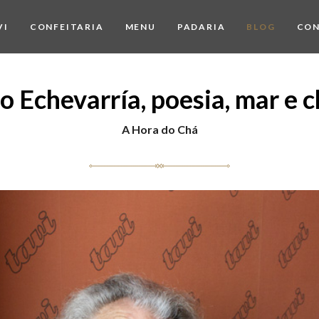
VI
CONFEITARIA
MENU
PADARIA
BLOG
CO
 Echevarría, poesia, mar e 
A Hora do Chá