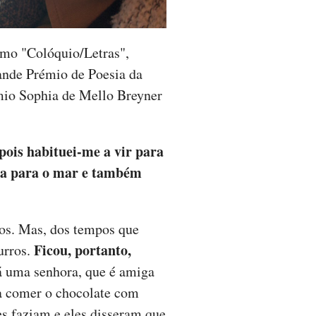
como "Colóquio/Letras",
rande Prémio de Poesia da
mio Sophia de Mello Breyner
pois habituei-me a vir para
ada para o mar e também
dos. Mas, dos tempos que
Ficou, portanto,
urros.
 uma senhora, que é amiga
a comer o chocolate com
es faziam e eles disseram que