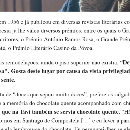
em 1956 e já publicou em diversas revistas literárias 
oesia já lhe valeu diversos prémios, entre os quais o G
critores, o Prémio António Ramos Rosa, o Grande Pré
te, o Prémio Literário Casino da Póvoa.
“De
as remodelações, ainda o piso superior não existia.
esa". Gosta deste lugar por causa da vista privilegi
 sente.
ta de “doces que sejam muito doces”, prefere os salga
he a memória do chocolate quente acompanhado com ch
 que na Tavi também se servia chocolate quente.
“Há
-nos em Santiago de Compostela […] e eu levei-a par
e ela lembrou-se do chocolate. Eu perguntei-lhes se el